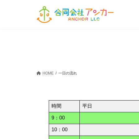
コ
ナ
ン
ビ
テ
ゲ
ン
ー
ツ
シ
へ
ョ
ス
ン
キ
に
ッ
移
プ
動
HOME
一日の流れ
時間
平日
9：00
10：00