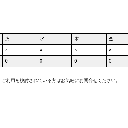
火
水
木
金
×
×
×
×
0
0
0
0
。ご利用を検討されている方はお気軽にお問合せください。