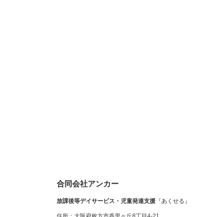
合同会社アンカー
放課後等デイサービス・児童発達支援
『あくせる』
住所：大阪府枚方市香里ヶ丘8丁目4-21