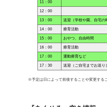
11：00
12：00
13：00
送迎（学校や園、自宅の
14：00
療育活動
15：00
おやつ、自由時間
16：00
療育活動
17：00
運動療育など
17：30
送迎（ご自宅までお送り
※予定は日によって前後することや変更する